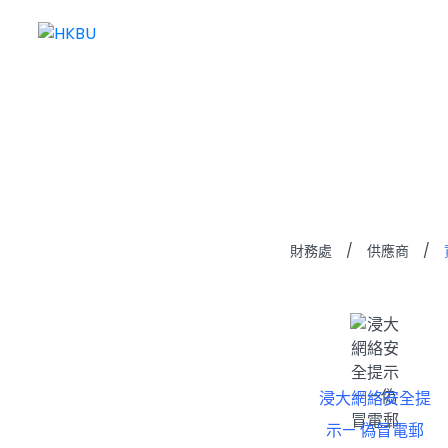
資訊
財務處
/
供應商
/
浸大網絡安全提
示— 偽冒電郵