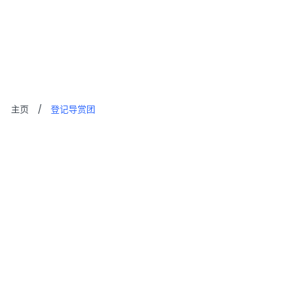
登记导赏团
主页
/
登记导赏团